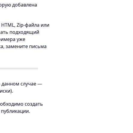
торую добавлена
 HTML, Zip-файла или
брать подходящий
римера уже
ка, замените письма
в данном случае —
ски).
необходимо создать
 публикации.