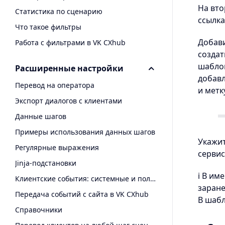
На вто
Статистика по сценарию
ссылка
Что такое фильтры
Добави
Работа с фильтрами в VK CXhub
создат
шаблон
Расширенные настройки
добавл
Перевод на оператора
и метк
Экспорт диалогов с клиентами
Данные шагов
Примеры использования данных шагов
Укажит
Регулярные выражения
сервис
Jinja-подстановки
ℹ️ В и
Клиентские события: системные и пользовательские
заране
Передача событий с сайта в VK CXhub
В шабл
Справочники