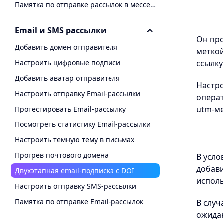
Памятка по отправке рассылок в мессенджеры
Email и SMS рассылки
Он про
Добавить домен отправителя
меткой
Настроить цифровые подписи
ссылку
Добавить аватар отправителя
Настро
Настроить отправку Email-рассылки
операт
utm-ме
Протестировать Email-рассылку
Посмотреть статистику Email-рассылки
Настроить темную тему в письмах
Прогрев почтового домена
В усло
добави
Двухэтапная email-подписка с DOI
исполь
Настроить отправку SMS-рассылки
Памятка по отправке Email-рассылок
В случ
ожидан