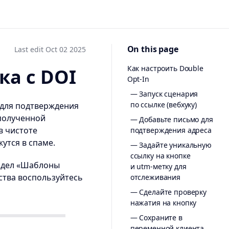
On this page
Last edit Oct 02 2025
Как настроить Double
ка с DOI
Opt-In
— Запуск сценария
по ссылке (вебхуку)
а для подтверждения
 полученной
— Добавьте письмо для
в чистоте
подтверждения адреса
утся в спаме.
— Задайте уникальную
ссылку на кнопке
аздел «Шаблоны
и utm-метку для
бства воспользуйтесь
отслеживания
— Сделайте проверку
нажатия на кнопку
— Сохраните в
переменной клиента