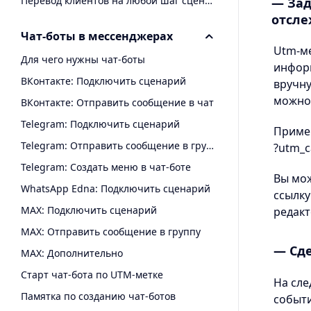
Перевод клиентов на любой шаг сценария
— Зад
отсл
Чат-боты в мессенджерах
Utm-ме
Для чего нужны чат-боты
информ
ВКонтакте: Подключить сценарий
вручн
можно 
ВКонтакте: Отправить сообщение в чат
Telegram: Подключить сценарий
Пример
Telegram: Отправить сообщение в группу с помощью чат-бота
?utm_
Telegram: Создать меню в чат-боте
Вы мож
WhatsApp Edna: Подключить сценарий
ссылку
MAX: Подключить сценарий
редакт
MAX: Отправить сообщение в группу
— Сде
MAX: Дополнительно
Старт чат-бота по UTM-метке
На сле
Памятка по созданию чат-ботов
событ