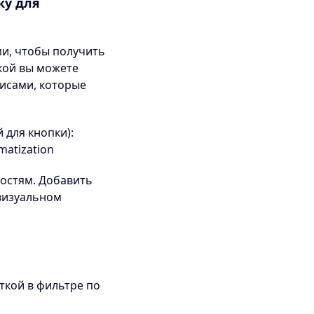
ку для
и, чтобы получить
кой вы можете
исами, которые
 для кнопки):
atization
остям. Добавить
 визуальном
ткой в фильтре по