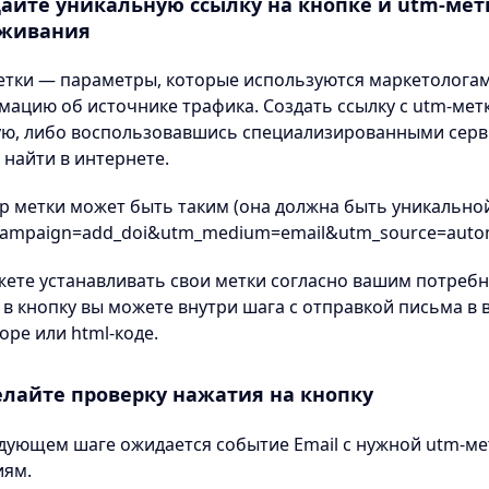
айте уникальную ссылку на кнопке и utm-мет
еживания
тки — параметры, которые используются маркетологам
ацию об источнике трафика. Создать ссылку с utm-мет
ую, либо воспользовавшись специализированными серв
найти в интернете.
 метки может быть таким (она должна быть уникальной
campaign=add_doi&utm_medium=email&utm_source=autom
ете устанавливать свои метки согласно вашим потребн
 в кнопку вы можете внутри шага с отправкой письма в
оре или html-коде.
лайте проверку нажатия на кнопку
дующем шаге ожидается событие Email с нужной utm-ме
иям.