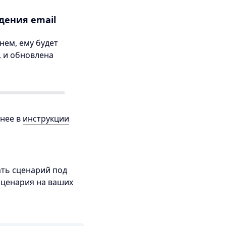
дения email
нем, ему будет
 и обновлена
бнее в
инструкции
ть сценарий под
сценария на ваших