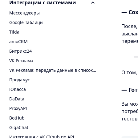
Интеграции с системами
— Сох
Мессенджеры
Google Таблицы
После,
Tilda
высла
переме
amoCRM
Битрикс24
VK Реклама
VK Реклама: передать данные в список пользователей
О том,
Продамус
— Гот
ЮКасса
DaData
Вы мож
ProxyAPI
потреб
BotHub
тестов
GigaChat
Интеграция с VK CXhub по API