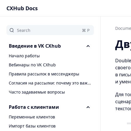
CXHub Docs
Docume
Дв
Введение в VK CXhub
Начало работы
Double
Вебинары по VK CXhub
своего
Правила рассылок в мессенджеры
в пись
и умен
Согласия на рассылки: почему это важно
Часто задаваемые вопросы
Для то
сценар
Работа с клиентами
тексто
Переменные клиентов
Импорт базы клиентов