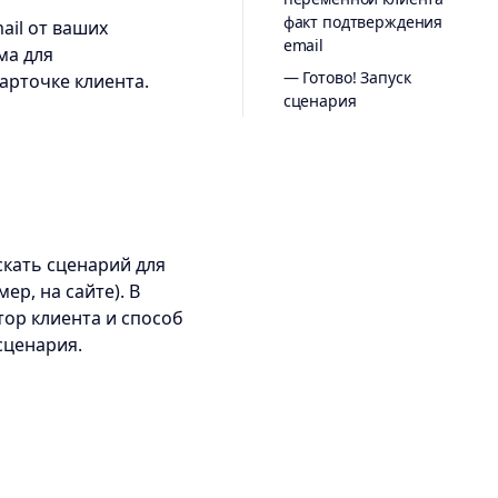
факт подтверждения
ail от ваших
email
ма для
— Готово! Запуск
арточке клиента.
сценария
скать сценарий для
ер, на сайте). В
ор клиента и способ
сценария.