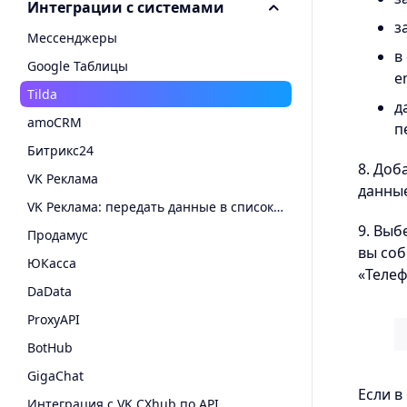
Интеграции с системами
з
Мессенджеры
в
Google Таблицы
e
Tilda
д
amoCRM
п
Битрикс24
8. Доб
VK Реклама
данны
VK Реклама: передать данные в список пользователей
9. Выб
Продамус
вы соб
ЮКасса
«Телеф
DaData
ProxyAPI
BotHub
GigaChat
Если в
Интеграция с VK CXhub по API