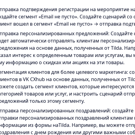
тправка подтверждения регистрации на мероприятие на 
оздайте сегмент «Email не пусто». Создайте сценарий с
лиент вошел в сегмент «Email не пусто» → отправка подт
тправка персонализированных предложений: Создайте 
удет автоматически отправлять клиентам персонализи
редложения на основе данных, полученных от Tilda. Нап
казал интерес к определенным товарам или услугам, вы
му информацию о скидках или акциях на эти товары.
егментация клиентов для более целевого маркетинга: с
лиентов в VK CXhub на основе данных, полученных от Til
ожете создать сегмент клиентов, которые интересуютс
атегорией товаров или услуг, и настроить сценарий отп
редложений только этому сегменту.
тправка персонализированных поздравлений: создайте 
тправки персонализированных поздравлений клиентам 
нформации из формы наTilda. Например, вы можете отп
оздравления с днем рождения или другими важными со