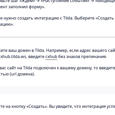
авьте шаг «Ждём» → «Наступление события» → «Входящи
ент заполнил форму».
ее нужно создать интеграцию с Tilda. Выберите «Создать
рацию».
жите ваш домен в Tilda. Например, если адрес вашего са
cxhub.tilda.ws, введите
cxhub
без знаков препинания.
 вас сайт на Tilda подключен к вашему домену, то введите
тью (url домена).
е на кнопку «Создать». Вы увидите, что интеграция усп