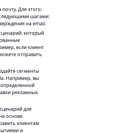
почту. Для этого:
о следующими шагами:
верждения на email.
сценарий, который
рованные
ример, если клиент
 можете отправить
оздайте сегменты
da. Например, вы
я определенной
равки рекламных
сценарий для
на основе
равить клиентам
бытиями и