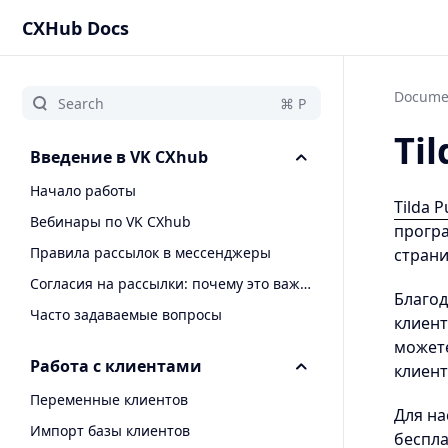
CXHub Docs
Docume
Til
Введение в VK CXhub
Начало работы
Tilda P
Вебинары по VK CXhub
програ
Правила рассылок в мессенджеры
страни
Согласия на рассылки: почему это важно
Благод
Часто задаваемые вопросы
клиент
можете
Работа с клиентами
клиент
Переменные клиентов
Для на
Импорт базы клиентов
беспла