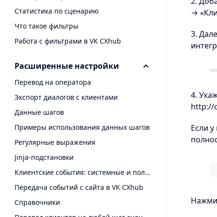
2. Доб
Статистика по сценарию
→ «Кли
Что такое фильтры
3. Дал
Работа с фильтрами в VK CXhub
интег
Расширенные настройки
Перевод на оператора
4. Ука
Экспорт диалогов с клиентами
http://
Данные шагов
Примеры использования данных шагов
Если у
полнос
Регулярные выражения
Jinja-подстановки
Клиентские события: системные и пользовательские
Передача событий с сайта в VK CXhub
Нажмит
Справочники