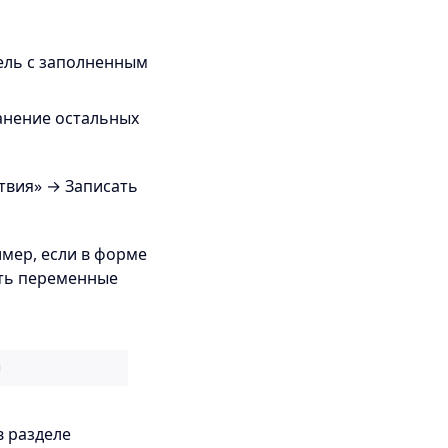
ель с заполненным
анение остальных
ствия» → Записать
мер, если в форме
ать переменные
в разделе