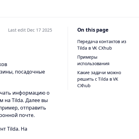
On this page
Last edit Dec 17 2025
Передача контактов из
Tilda в VK CXhub
Примеры
использования
ков
азины, посадочные
Какие задачи можно
решить с Tilda в VK
CXhub
лучать информацию о
 на Tilda. Далее вы
пример, отправить
ронной почте.
т Tilda. На