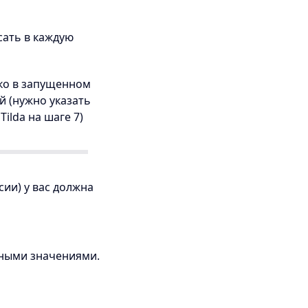
сать в каждую
ько в запущенном
й (нужно указать
ilda на шаге 7)
сии) у вас должна
нными значениями.