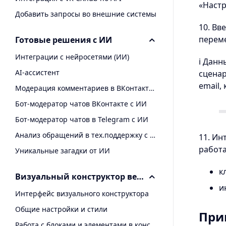
«Настр
Добавить запросы во внешние системы
10. Вв
перем
Готовые решения с ИИ
Интеграции с нейросетями (ИИ)
ℹ️ Дан
AI-ассистент
сценар
email,
Модерация комментариев в ВКонтакте с ИИ
Бот-модератор чатов ВКонтакте с ИИ
Бот-модератор чатов в Telegram с ИИ
Анализ обращений в тех.поддержку с ИИ
11. Ин
работа
Уникальные загадки от ИИ
к
Визуальный конструктор веб-страниц и email
и
Интерфейс визуального конструктора
Общие настройки и стили
При
Работа с блоками и элементами в конструкторе