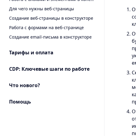
Для чего нужны веб-страницы
О
с
Создание веб-страницы в конструкторе
к
Работа с формами на веб-странице
О
Создание email-письма в конструкторе
б
п
Тарифы и оплата
у
е
CDP: Ключевые шаги по работе
С
к
Что нового?
м
к
Помощь
п
О
о
и
п