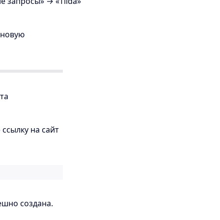
е запросы» → «Tilda»
 новую
йта
 ссылку на сайт
ешно создана.