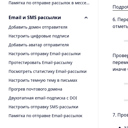
Памятка по отправке рассылок в мессенджеры
Подроб
Email и SMS рассылки
6. Пер
отметь
Добавить домен отправителя
Настроить цифровые подписи
Добавить аватар отправителя
Настроить отправку Email-рассылки
Провер
переме
Протестировать Email-рассылку
иначе 
Посмотреть статистику Email-рассылки
Настроить темную тему в письмах
Прогрев почтового домена
Двухэтапная email-подписка с DOI
Настроить отправку SMS-рассылки
7. Про
Памятка по отправке Email-рассылок
з