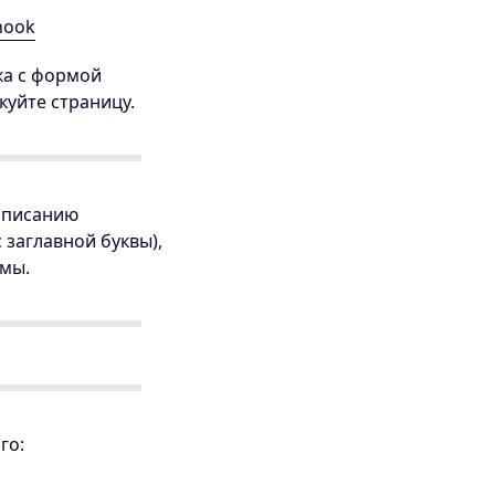
hook
ока с формой
куйте страницу.
аписанию
 заглавной буквы),
рмы.
го: