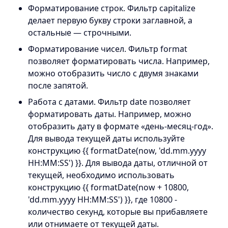
Форматирование строк. Фильтр capitalize
делает первую букву строки заглавной, а
остальные — строчными.
Форматирование чисел. Фильтр format
позволяет форматировать числа. Например,
можно отобразить число с двумя знаками
после запятой.
Работа с датами. Фильтр date позволяет
форматировать даты. Например, можно
отобразить дату в формате «день-месяц-год».
Для вывода текущей даты используйте
конструкцию {{ formatDate(now, 'dd.mm.yyyy
HH:MM:SS') }}. Для вывода даты, отличной от
текущей, необходимо использовать
конструкцию {{ formatDate(now + 10800,
'dd.mm.yyyy HH:MM:SS') }}, где 10800 -
количество секунд, которые вы прибавляете
или отнимаете от текущей даты.