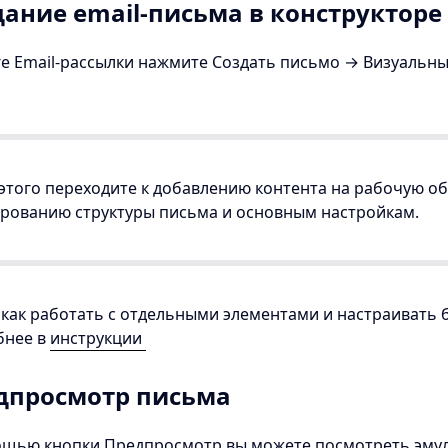
дание email-письма в конструкторе
е Email-рассылки нажмите Создать письмо → Визуальны
этого переходите к добавлению контента на рабочую об
рованию структуры письма и основным настройкам.
 как работать с отдельными элементами и настраивать 
бнее в
инструкции
дпросмотр письма
ощью кнопки Предпросмотр вы можете посмотреть эму