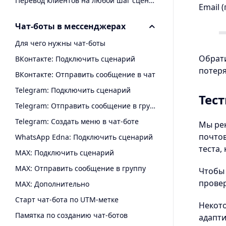
Перевод клиентов на любой шаг сценария
Email 
Чат-боты в мессенджерах
Для чего нужны чат-боты
Обрати
ВКонтакте: Подключить сценарий
потеря
ВКонтакте: Отправить сообщение в чат
Telegram: Подключить сценарий
Тес
Telegram: Отправить сообщение в группу с помощью чат-бота
Telegram: Создать меню в чат-боте
Мы ре
почтов
WhatsApp Edna: Подключить сценарий
теста,
MAX: Подключить сценарий
MAX: Отправить сообщение в группу
Чтобы 
прове
MAX: Дополнительно
Старт чат-бота по UTM-метке
Некот
Памятка по созданию чат-ботов
адапти