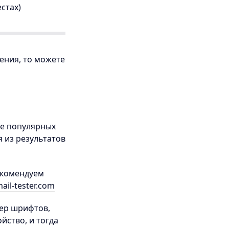
стах)
ения, то можете
е популярных
 из результатов
екомендуем
ail-tester.com
ер шрифтов,
йство, и тогда