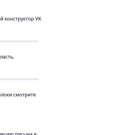
й конструктор VK
ласть,
блоки смотрите
ляцию письма в