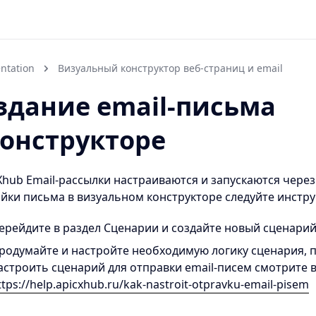
ntation
Визуальный конструктор веб-страниц и email
здание email-письма
конструкторе
Xhub Email-рассылки настраиваются и запускаются через
йки письма в визуальном конструкторе следуйте инстру
ерейдите в раздел Сценарии и создайте новый сценари
родумайте и настройте необходимую логику сценария, п
астроить сценарий для отправки email-писем смотрите 
ttps://help.apicxhub.ru/kak-nastroit-otpravku-email-pisem