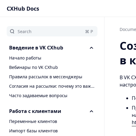
CXHub Docs
Docume
Со
Введение в VK CXhub
в 
Начало работы
Вебинары по VK CXhub
Правила рассылок в мессенджеры
В VK C
настро
Согласия на рассылки: почему это важно
Часто задаваемые вопросы
П
П
Работа с клиентами
н
Переменные клиентов
h
Импорт базы клиентов